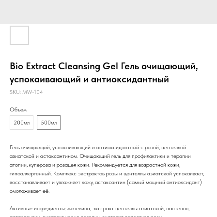
Bio Extract Cleansing Gel Гель очищающий,
успокаивающий и антиоксидантный
SKU:
MW-104
Объем
200мл
500мл
Гель очищающий, успокаивающий и антиоксидантный с розой, центеллой
азиатской и астаксантином. Очищающий гель для профилактики и терапии
атопии, купероза и розацея кожи. Рекомендуется для возрастной кожи,
гипоаллергенный. Комплекс экстрактов розы и центеллы азиатской успокаивает,
восстанавливает и увлажняет кожу, астаксантин (самый мощный антиоксидант)
омолаживает её.
Активные ингредиенты: мочевина, экстракт центеллы азиатской, пантенол,