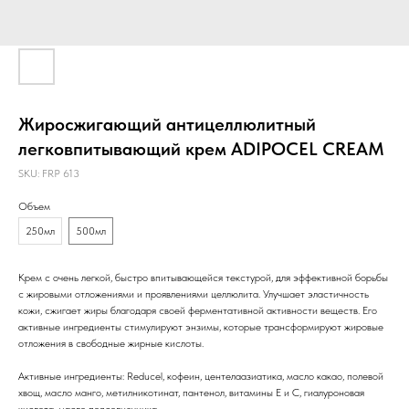
Жиросжигающий антицеллюлитный
легковпитывающий крем ADIPOCEL CREAM
SKU:
FRP 613
Объем
250мл
500мл
Крем с очень легкой, быстро впитывающейся текстурой, для эффективной борьбы
с жировыми отложениями и проявлениями целлюлита. Улучшает эластичность
кожи, сжигает жиры благодаря своей ферментативной активности веществ. Его
активные ингредиенты стимулируют энзимы, которые трансформируют жировые
отложения в свободные жирные кислоты.
Активные ингредиенты: Reduсel, кофеин, центелаазиатика, масло какао, полевой
хвощ, масло манго, метилникотинат, пантенол, витамины Е и С, гиалуроновая