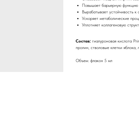
Повышает барьерную функцию
Вырабатывает устойчивость к 
Ускоряет метаболические проц
Уплотняет коллагеновую струк
Состав:
гиалуроновая кислота Pr
пролин, стволовые клетки яблока, 
Объем: флакон 5 мл