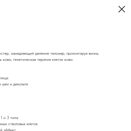
ер, замедляющий деление теломер, пролонгируя жизнь
ть кожи, генетическая терапия клеток кожи.
 лица
и шеи и декольте
1 и 3 типа
ных стволовых клеток
й эффект