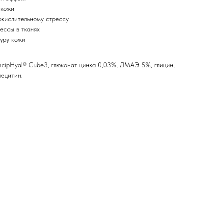
 кожи
окислительному стрессу
ессы в тканях
туру кожи
incipHyal® Cube3, глюконат цинка 0,03%, ДМАЭ 5%, глицин,
лецитин.