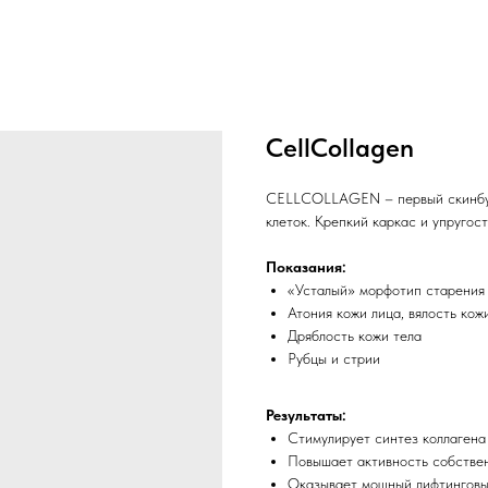
CellCollagen
CELLCOLLAGEN – первый скинбуст
клеток. Крепкий каркас и упругос
Показания:
«Усталый» морфотип старения
Атония кожи лица, вялость кож
Дряблость кожи тела
Рубцы и стрии
Результаты:
Стимулирует синтез коллагена 
Повышает активность собствен
Оказывает мощный лифтинговы