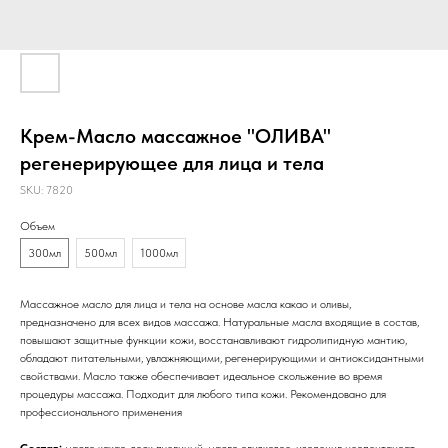
Крем-Масло массажное "ОЛИВА"
регенерирующее для лица и тела
SKU:
7820
Объем
300мл
500мл
1000мл
Массажное масло для лица и тела на основе масла какао и оливы,
предназначено для всех видов массажа. Натуральные масла входящие в состав,
повышают защитные функции кожи, восстанавливают гидролипидную мантию,
обладают питательными, увлажняющими, регенерирующими и антиоксидантными
свойствами. Масло также обеспечивает идеальное скольжение во время
процедуры массажа. Подходит для любого типа кожи. Рекомендовано для
профессионального применения