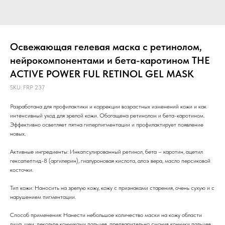
Освежающая гелевая маска с ретинолом,
нейрокомпонентами и бета-каротином THE
ACTIVE POWER FUL RETINOL GEL MASK
SKU:
FRР 237
Разработана для профилактики и коррекции возрастных изменений кожи и как
интенсивный уход для зрелой кожи. Обогащена ретинолом и бета-каротином.
Эффективно осветляет пятна гиперпигментации и профилактирует появление
новых.
Активные ингредиенты: Инкапсулированный ретинол, бета – каротин, ацетил
гексапептид-8 (аргилерин), гиалуроновая кислота, алоэ вера, масло персиковой
косточки.
Тип кожи: Наносить на зрелую кожу, кожу с признаками старения, очень сухую и с
нарушением пигментации.
Способ применения: Нанести небольшое количество маски на кожу области
лица, шеи, декольте кончиками пальцев, предварительно смочив кончики пальцев