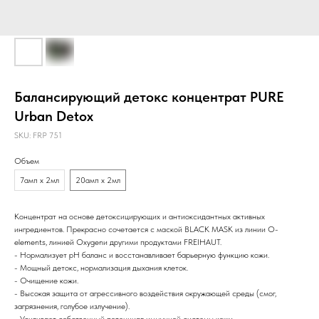
Балансирующий детокс концентрат PURE
Urban Detox
SKU:
FRP 751
Объем
7амп х 2мл
20амп х 2мл
Концентрат на основе детоксицирующих и антиоксидантных активных
ингредиентов. Прекрасно сочетается с маской BLACK MASK из линии O-
elements, линией Oxygenи другими продуктами FREIHAUT.
- Нормализует рН баланс и восстанавливает барьерную функцию кожи.
- Мощный детокс, нормализация дыхания клеток.
- Очищение кожи.
- Высокая защита от агрессивного воздействия окружающей среды (смог,
загрязнения, голубое излучение).