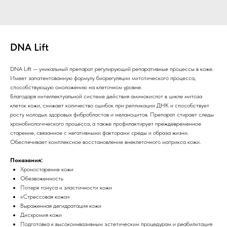
DNA Lift
DNA Lift — уникальный препарат регулирующий репаративные процессы в коже.
Имеет запатентованную формулу биорегуляции митотического процесса,
способствующую омоложению на клеточном уровне.
Благодаря интеллектуальной системе действия аминокислот в цикле митоза
клеток кожи, снижает количество ошибок при репликации ДНК и способствует
росту молодых здоровых фибробластов и меланоцитов. Препарат стирает следы
хронобиологического процесса, а также профилактирует преждевременное
старение, связанное с негативными факторами среды и образа жизни.
Обеспечивает комплексное восстановление внеклеточного матрикса кожи.
Показания:
Хроностарение кожи
Обезвоженность
Потеря тонуса и эластичности кожи
«Стрессовая кожа»
Выраженная дегидратация кожи
Дисхромия кожи
Подготовка к высокоинвазивным эстетическим процедурам и реабилитация