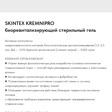
SKINTEX KREMNIPRO
биоревитализирующий стерильный гель
Активные компоненты:
иалуроновая кислота нативная, биосинтетическая, высокомолекулярная (1,5–2,5
млн. Да) — 2,0% Кремний органический (силикат натрия) — 0,025 мг/мл
КРЕМНИЙ ОРГАНИЧЕСКИЙ
⮞ Играет важную физиологическую роль в выработке основных компонентов
соединительной ткани — способствует регенерации коллагеновых и эластиновых
волокон
⮞ Активизирует синтетическую активность фибробластов
⮞ Положительно влияет на состояние сосудистой стенки и систему
микроциркуляции, улучшает трофику тканей
⮞ Оказывает антиоксидантное действие, блокирует перекисное окисление
липидов
и образование свободных радикалов, предотвращает преждевременное
старение кожи