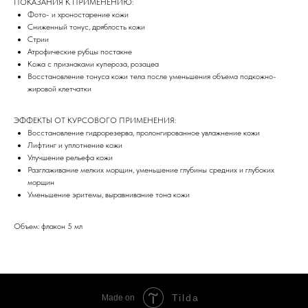
ПОКАЗАНИЯ К ПРИМЕНЕНИЮ:
Фото- и хроностарение кожи
Сниженный тонус, дряблость кожи
Стрии
Атрофические рубцы постакне
Кожа с признаками купероза, розацеа
Восстановление тонуса кожи тела после уменьшения объема подкожно-
жировой клетчатки
ЭФФЕКТЫ ОТ КУРСОВОГО ПРИМЕНЕНИЯ:
Восстановление гидрорезерва, пролонгированное увлажнение кожи
Лифтинг и уплотнение кожи
Улучшение рельефа кожи
Разглаживание мелких морщин, уменьшение глубины средних и глубоких
морщин
Уменьшение эритемы, выравнивание тона кожи
Объем: флакон 5 мл
Tilda
Made on