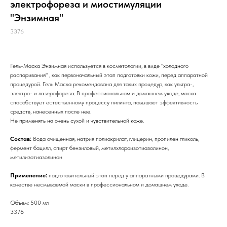
электрофореза и миостимуляции
"Энзимная"
3376
Гель-Маска Энзимная используется в косметологии, в виде "холодного
распаривания" , как первоначальный этап подготовки кожи, перед аппаратной
процедурой. Гель Маска рекомендована для таких процедур, как ультра-,
электро- и лазерофореза. В профессиональном и домашнем уходе, маска
способствует естественному процессу пилинга, повышает эффективность
средств, нанесенных после нее.
Не применять на очень сухой и чувствительной коже.
Состав:
Вода очищенная, натрия полиакрилат, глицерин, пропилен гликоль,
фермент бацилл, спирт бензиловый, метилхлороизотиазолинон,
метилизотиазолинон
Применение:
подготовительный этап перед у аппаратными процедурами. В
качестве несмываемой маски в профессиональном и домашнем уходе.
Объем: 500 мл
3376