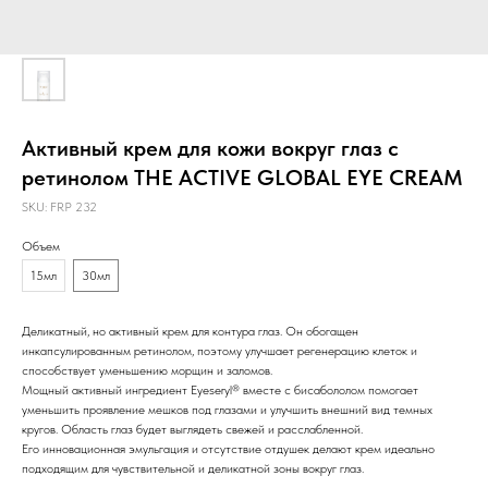
Активный крем для кожи вокруг глаз с
ретинолом THE ACTIVE GLOBAL EYE CREAM
SKU:
FRР 232
Объем
15мл
30мл
Деликатный, но активный крем для контура глаз. Он обогащен
инкапсулированным ретинолом, поэтому улучшает регенерацию клеток и
способствует уменьшению морщин и заломов.
Мощный активный ингредиент Eyeseryl® вместе с бисабололом помогает
уменьшить проявление мешков под глазами и улучшить внешний вид темных
кругов. Область глаз будет выглядеть свежей и расслабленной.
Его инновационная эмульгация и отсутствие отдушек делают крем идеально
подходящим для чувствительной и деликатной зоны вокруг глаз.