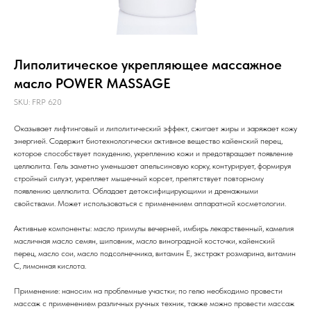
Липолитическое укрепляющее массажное
масло POWER MASSAGE
SKU:
FRP 620
Оказывает лифтинговый и липолитический эффект, сжигает жиры и заряжает кожу
энергией. Содержит биотехнологически активное вещество кайенский перец,
которое способствует похудению, укреплению кожи и предотвращает появление
целлюлита. Гель заметно уменьшает апельсиновую корку, контурирует, формируя
стройный силуэт, укрепляет мышечный корсет, препятствует повторному
появлению целлюлита. Обладает детоксифицирующими и дренажными
свойствами. Может использоваться с применением аппаратной косметологии.
Активные компоненты: масло примулы вечерней, имбирь лекарственный, камелия
масличная масло семян, шиповник, масло виноградной косточки, кайенский
перец, масло сои, масло подсолнечника, витамин Е, экстракт розмарина, витамин
С, лимонная кислота.
Применение: наносим на проблемные участки; по гелю необходимо провести
массаж с применением различных ручных техник, также можно провести массаж