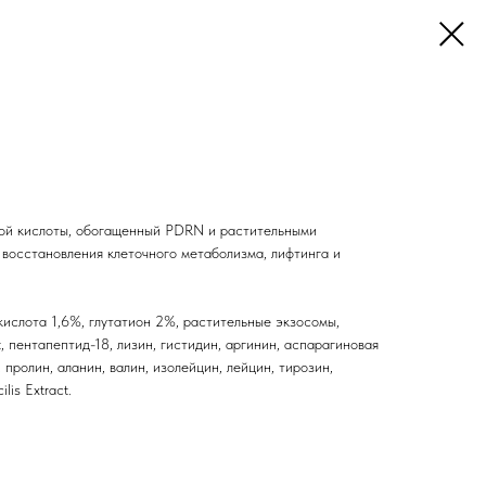
вой кислоты, обогащенный PDRN и растительными
 восстановления клеточного метаболизма, лифтинга и
ислота 1,6%, глутатион 2%, растительные экзосомы,
, пентапептид-18, лизин, гистидин, аргинин, аспарагиновая
, пролин, аланин, валин, изолейцин, лейцин, тирозин,
lis Extract.