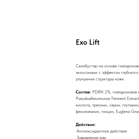
Exo Lift
Скинбустер на основе гиалуроно
экзосомами с эффектом глубокого
улучшения структуры кожи.
Состав:
PDRN 2%, гиалуроновая к
Pseudoalteromonas Ferment Extract
кислота, треонин, серин, глутамин
фенилаланин, глицин, Euglena Graci
Действие:
·Антиоксидантное действие
·Заживление ран