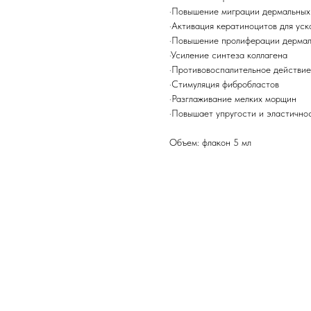
·Повышение миграции дермальных
·Активация кератиноцитов для ус
·Повышение пролиферации дермал
·Усиление синтеза коллагена
·Противовоспалительное действие
·Стимуляция фибробластов
·Разглаживание мелких морщин
·Повышает упругости и эластично
Объем: флакон 5 мл