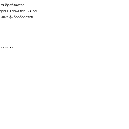
 фибробластов
корения заживления ран
ьных фибробластов
сть кожи