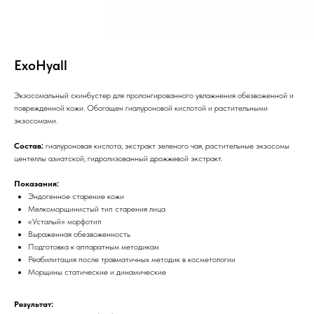
ExoHyall
Экзосомальный скинбустер для пролонгированного увлажнения обезвоженной и
поврежденной кожи. Обогащен гиалуроновой кислотой и растительными
экзосомами.
Состав:
гиалуроновая кислота, экстракт зеленого чая, растительные экзосомы
центеллы азиатской, гидролизованный дрожжевой экстракт.
Показания:
Эндогенное старение кожи
Мелкоморщинистый тип старения лица
«Усталый» морфотип
Выраженная обезвоженность
Подготовка к аппаратным методикам
Реабилитация после травматичных методик в косметологии
Морщины статические и динамические
Результат: