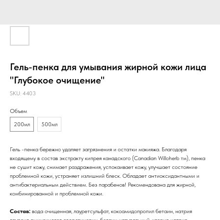
Гель-пенка для умывания жирной кожи лица
"Глубокое очищение"
SKU:
4403
Объем
200мл
500мл
Гель -пенка бережно удаляет загрязнения и остатки макияжа. Благодаря
входящему в состав экстракту кипрея канадского (Canadian Willoherb тм), пенка
не сушит кожу, снимает раздражения, успокаивает кожу, улучшает состояние
проблемной кожи, устраняет излишний блеск. Обладает антиоксидантными и
антибактериальным действием. Без парабенов! Рекомендована для жирной,
комбинированной и проблемной кожи.
Состав:
вода очищенная, лауретсульфат, кокоамидопропил бетаин, натрия