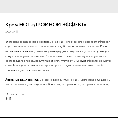
Крем НОГ «ДВОЙНОЙ ЭФФЕКТ»
SKU:
3411
Благодаря содержанию в составе мочевины и страусиного жира крем обладает
кератолитическим и восстанавливающим действием на кожу стоп и ног. Крем
интенсивно увлажняет, смягчает, регенерирует, превращая сухую и огрубевшую
кожу в здоровую и эластичную. Способствует естественному отшелушиванию
ороговевшего эпидермиса, улучшает структуру и стимулирует обновление клеток
кожи. Регулярное применение крема препятствует появлению натоптышей,
трещин и сухости кожи стоп и ног.
Активные компоненты:
мочевина, воск эмульсионный, масло какао, глицерин,
масло оливковое, жир страусиный, ментол, экстракт мяты, экстракт прополиса.
Объем: 200 мл
3411