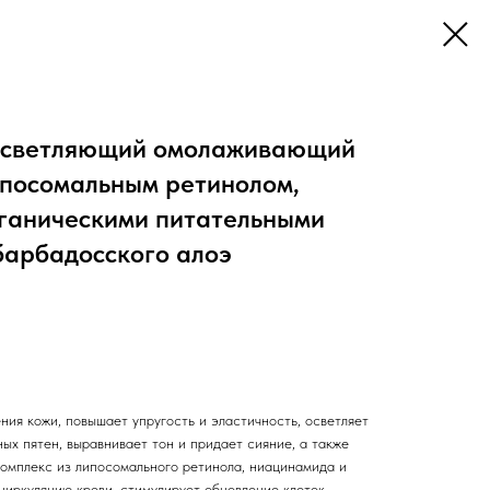
Осветляющий омолаживающий
ипосомальным ретинолом,
ганическими питательными
барбадосского алоэ
ия кожи, повышает упругость и эластичность, осветляет
ых пятен, выравнивает тон и придает сияние, а также
Комплекс из липосомального ретинола, ниацинамида и
циркуляцию крови, стимулирует обновление клеток,