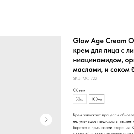
Glow Age Cream 
крем для лица с л
ниацинамидом, ор
маслами, и соком 
SKU:
MC-722
Объем
50мл
100мл
Крем запускает процессы обновлен
ее, уменьшает видимость пигментн
борется с признаками старения. 
молочной кислоты улучшает микро