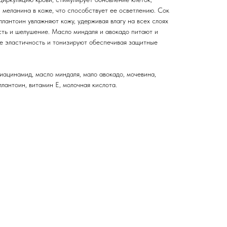
 меланина в коже, что способствует ее осветлению. Сок
ллантоин увлажняют кожу, удерживая влагу на всех слоях
ть и шелушение. Масло миндаля и авокадо питают и
ее эластичность и тонизируют обеспечивая защитные
иацинамид, масло миндаля, мало авокадо, мочевина,
ллантоин, витамин Е, молочная кислота.