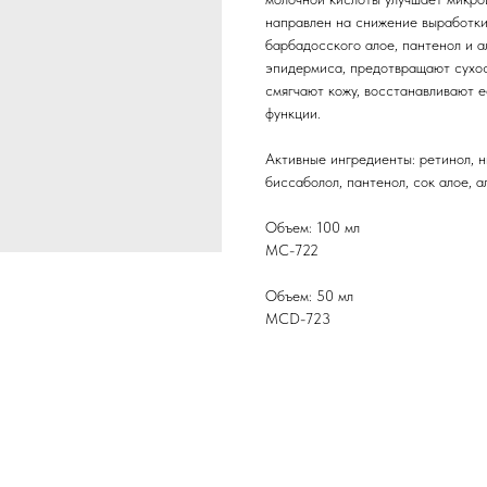
направлен на снижение выработки
барбадосского алое, пантенол и а
эпидермиса, предотвращают сухос
смягчают кожу, восстанавливают 
функции.
Активные ингредиенты: ретинол, н
биссаболол, пантенол, сок алое, а
Объем: 100 мл
MC-722
Объем: 50 мл
MCD-723